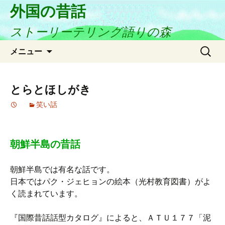
外国の昔話
ストーリーテリング語りの森
コ
検
メニュー
ン
索:
テ
ン
とらとほしがき
ツ
笑い話
へ
ス
キ
ッ
朝鮮半島の昔話
プ
朝鮮半島では有名な話です。
日本ではパク・ジェヒョンの絵本（光村教育図書）がよ
く読まれています。
『国際昔話話型カタログ』によると、ＡＴＵ１７７「泥