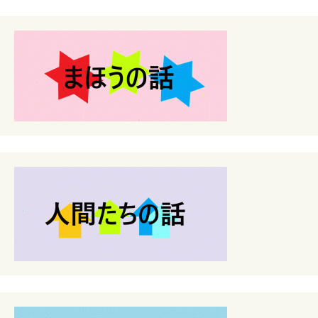
シ
ョ
ン