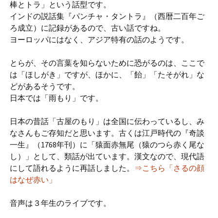
棒とトラ」という話型です。
インドの説話集『パンチャ・タントラ』（西暦二百年ご
ろ成立）に記録があるので、古い話ですね。
ヨーロッパにはなく、アジア特有の話のようです。
とらが、その言葉を知らないために恐がるのは、ここで
は「ほしがき」ですが、ほかに、「飴」「たそがれ」な
どがあるそうです。
日本では「雨もり」です。
日本の昔話「古屋のもり」は全国に伝わっているし、み
なさんもご存知だと思います。古くは江戸時代の『奇談
一生』（1768年刊）に「猿面赤無尾（猿のつら赤く尾な
し）」として、類話が出ています。漢文なので、現代語
にして語れるように再話しました。
⇒こちら「さるの顔
はなぜ赤い」
音声は３年生のライブです。