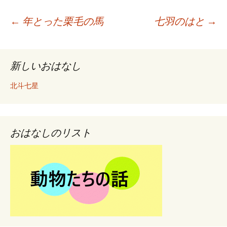
←
年とった栗毛の馬
七羽のはと
→
投
新しいおはなし
稿
北斗七星
ナ
ビ
おはなしのリスト
ゲ
ー