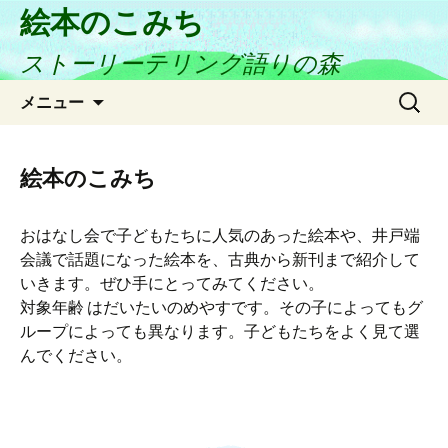
絵本のこみち
ストーリーテリング語りの森
コ
検
メニュー
ン
索:
テ
ン
絵本のこみち
ツ
へ
おはなし会で子どもたちに人気のあった絵本や、井戸端
ス
会議で話題になった絵本を、古典から新刊まで紹介して
キ
いきます。ぜひ手にとってみてください。
ッ
対象年齢 はだいたいのめやすです。その子によってもグ
プ
ループによっても異なります。子どもたちをよく見て選
んでください。