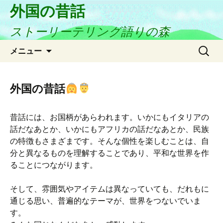
外国の昔話
ストーリーテリング語りの森
コ
検
メニュー
ン
索:
テ
ン
外国の昔話
ツ
へ
昔話には、お国柄があらわれます。いかにもイタリアの
ス
話だなあとか、いかにもアフリカの話だなあとか、民族
キ
の特徴もさまざまです。そんな個性を楽しむことは、自
ッ
分と異なるものを理解することであり、平和な世界を作
プ
ることにつながります。
そして、雰囲気やアイテムは異なっていても、だれもに
通じる思い、普遍的なテーマが、世界をつないでいま
す。