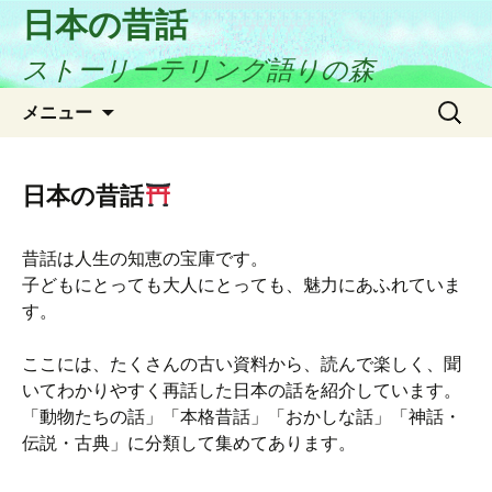
日本の昔話
ストーリーテリング語りの森
コ
検
メニュー
ン
索:
テ
ン
日本の昔話
ツ
へ
昔話は人生の知恵の宝庫です。
ス
子どもにとっても大人にとっても、魅力にあふれていま
キ
す。
ッ
プ
ここには、たくさんの古い資料から、読んで楽しく、聞
いてわかりやすく再話した日本の話を紹介しています。
「動物たちの話」「本格昔話」「おかしな話」「神話・
伝説・古典」に分類して集めてあります。