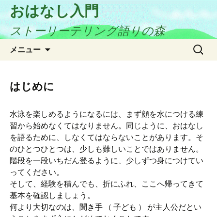
おはなし入門
ストーリーテリング語りの森
コ
検
メニュー
ン
索:
テ
ン
はじめに
ツ
へ
水泳を楽しめるようになるには、まず顔を水につける練
ス
習から始めなくてはなりません。同じように、おはなし
キ
を語るために、しなくてはならないことがあります。そ
ッ
のひとつひとつは、少しも難しいことではありません。
プ
階段を一段いちだん登るように、少しずつ身につけてい
ってください。
そして、経験を積んでも、折にふれ、ここへ帰ってきて
基本を確認しましょう。
何より大切なのは、聞き手 （ 子ども ） が主人公だとい