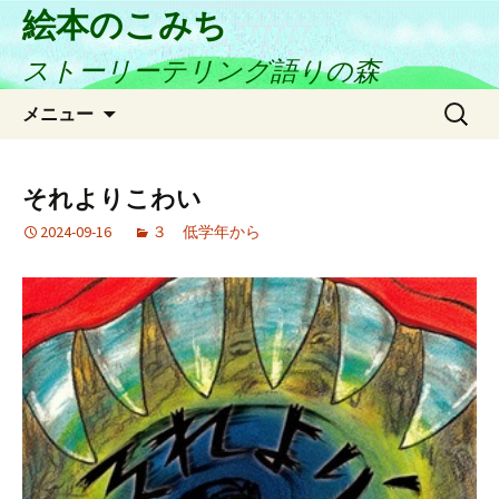
絵本のこみち
ストーリーテリング語りの森
コ
検
メニュー
ン
索:
テ
ン
それよりこわい
ツ
2024-09-16
３ 低学年から
へ
ス
キ
ッ
プ