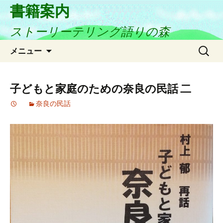
書籍案内
ストーリーテリング語りの森
コ
検
メニュー
ン
索:
テ
ン
子どもと家庭のための奈良の民話 二
ツ
奈良の民話
へ
ス
キ
ッ
プ