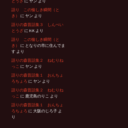
とうざ
に
ヤン
より
語り この愉しき瞬間（と
き）
に
ヤン
より
語りの森昔話集３ しんぺい
とうざ
に
H.K
より
語り この愉しき瞬間（と
き）
に
となりの市に住んでま
す
より
語りの森昔話集２ ねむりね
っこ
に
ヤン
より
語りの森昔話集１ おんちょ
ろちょろ
に
ヤン
より
語りの森昔話集２ ねむりね
っこ
に
鹿児島のりこ
より
語りの森昔話集１ おんちょ
ろちょろ
に
大阪のじろ子
よ
り