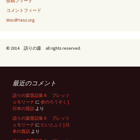
投稿フィード
コメントフィード
WordPress.org
© 2014 語りの森 all rights reserved.
最近のコメント
語りの森昔話集６ プレッツ
ェモリーナ
に
命のろうそく |
日本の昔話
より
語りの森昔話集６ プレッツ
ェモリーナ
に
たいとふぐ | 日
本の昔話
より