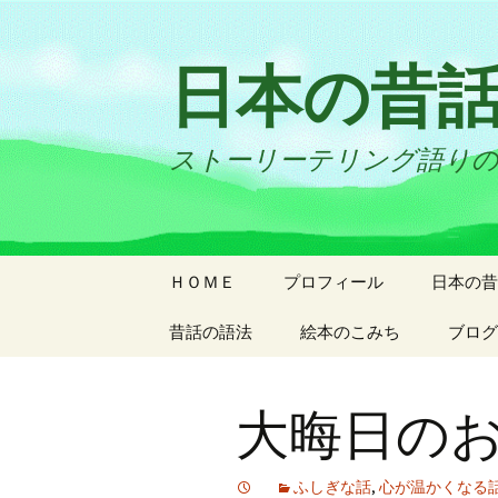
日本の昔
ストーリーテリング語り
コ
ＨＯＭＥ
プロフィール
日本の昔
ン
テ
昔話の語法
絵本のこみち
ブログ
ン
ツ
へ
大晦日の
ス
キ
ッ
ふしぎな話
,
心が温かくなる