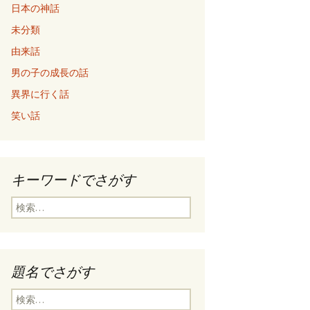
日本の神話
未分類
由来話
男の子の成長の話
異界に行く話
笑い話
キーワードでさがす
検
索
:
題名でさがす
検