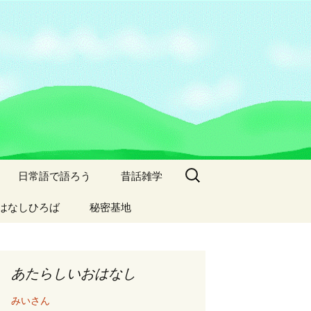
検
日常語で語ろう
昔話雑学
索:
はなしひろば
秘密基地
あたらしいおはなし
みいさん