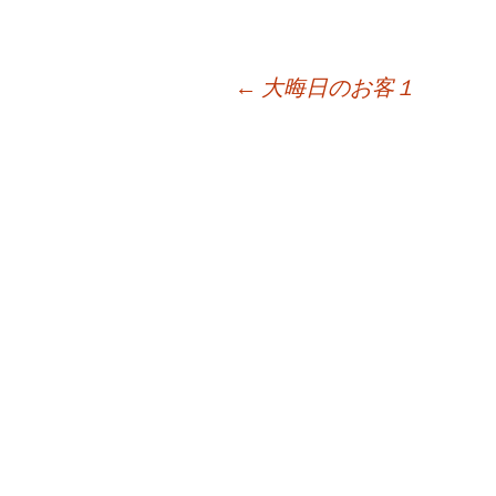
←
大晦日のお客１
投
稿
ナ
ビ
ゲ
ー