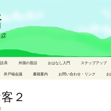
話
の森
話
外国の昔話
おはなし入門
ステップアップ
 井戸端会議
書籍案内
お問い合わせ・リンク
お
お客２
話