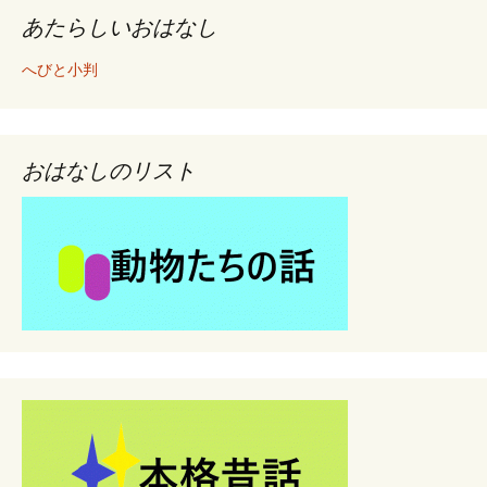
あたらしいおはなし
稿
へびと小判
ナ
ビ
おはなしのリスト
ゲ
ー
シ
ョ