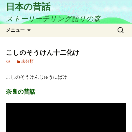
日本の昔話
ストーリーテリング語りの森
コ
検
メニュー
ン
索:
テ
ン
こしのそうけん十二化け
ツ
未分類
へ
ス
キ
こしのそうけんじゅうにばけ
ッ
プ
奈良の昔話