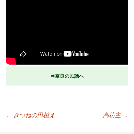
⇒奈良の民話へ
←
きつねの田植え
高坊主
→
投