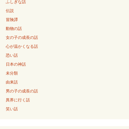
ふしぎな話
伝説
冒険譚
動物の話
女の子の成長の話
心が温かくなる話
恐い話
日本の神話
未分類
由来話
男の子の成長の話
異界に行く話
笑い話