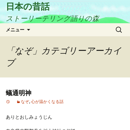
日本の昔話
ストーリーテリング語りの森
コ
検
メニュー
ン
索:
テ
ン
「なぞ」カテゴリーアーカイ
ツ
ブ
へ
ス
キ
ッ
プ
蟻通明神
なぞ
,
心が温かくなる話
ありとおしみょうじん