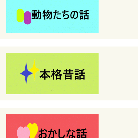
ー
シ
ョ
ン