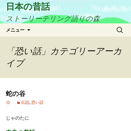
日本の昔話
ストーリーテリング語りの森
コ
検
メニュー
ン
索:
テ
ン
「恐い話」カテゴリーアーカ
ツ
イブ
へ
ス
キ
ッ
プ
蛇の谷
伝説
,
恐い話
じゃのたに