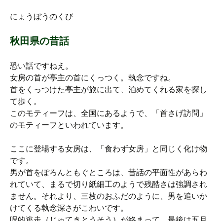
にょうぼうのくび
秋田県の昔話
恐い話ですねえ。
女房の首が亭主の首にくっつく。執念ですね。
首をくっつけた亭主が旅に出て、泊めてくれる家を探し
て歩く。
このモティーフは、全国にあるようで、「首さげ訪問」
のモティーフといわれています。
ここに登場する女房は、「食わず女房」と同じく化け物
です。
男が首をぽろんともぐところは、昔話の平面性があらわ
れていて、まるで切り紙細工のようで残酷さは強調され
ません。それより、三枚のおふだのように、男を追いか
けてくる執念深さがこわいです。
呪的逃走（じゅてきとうそう）が絡まって、最後は五月