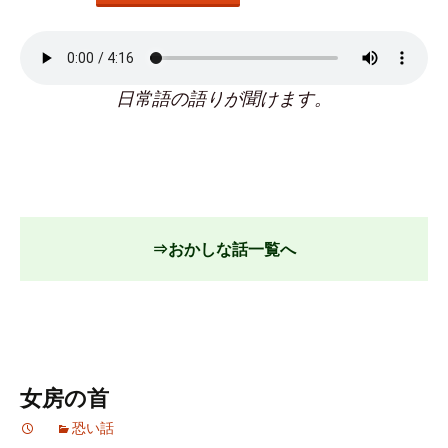
日常語の語りが聞けます。
⇒おかしな話一覧へ
女房の首
恐い話