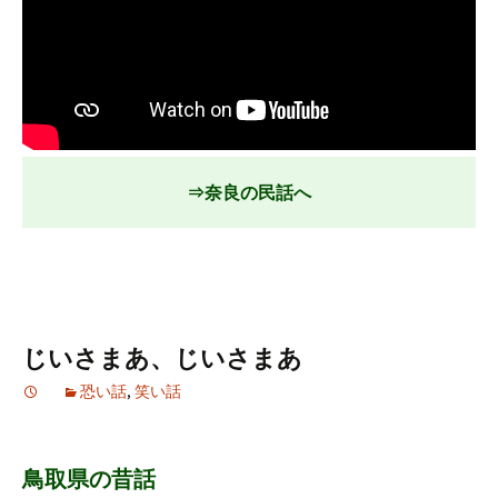
⇒奈良の民話へ
じいさまあ、じいさまあ
恐い話
,
笑い話
鳥取県の昔話