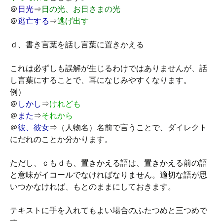
＠
日光
⇒
日の光、お日さまの光
＠
逃亡する
⇒
逃げ出す
ｄ、書き言葉を話し言葉に置きかえる
これは必ずしも誤解が生じるわけではありませんが、話
し言葉にすることで、耳になじみやすくなります。
例）
＠
しかし
⇒
けれども
＠
また
⇒
それから
＠
彼、彼女
⇒（人物名）名前で言うことで、ダイレクト
にだれのことか分かります。
ただし、ｃもｄも、置きかえる語は、置きかえる前の語
と意味がイコールでなければなりません。適切な語が思
いつかなければ、もとのままにしておきます。
テキストに手を入れてもよい場合のふたつめと三つめで