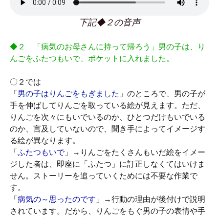
下記◆２の音声
◆２ 「病気のお母さんに持って帰ろう」男の子は、り
んごをふたつもいで、ポケットに入れました。
〇２では
「
男の子はりんごをもぎました
」のところで、男の子が
手を伸ばしてりんごを取っている絵が見えます。ただ、
りんごを次々にもいでいるのか、ひとつだけもいでいる
のか、言及していないので、聞き手によってイメージす
る絵が異なります。
「
ふたつもいで
」→りんごをたくさんもいだ絵をイメー
ジした者は、即座に「ふたつ」に訂正しなくてはいけま
せん。ストーリーを追っていくためには不要な作業で
す。
「
病気の～思ったのです
」→行動の理由が後付けで説明
されています。だから、りんごをもぐ男の子の表情や手