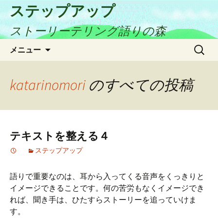
ステップアップ
ストーリーテリング語りの森
コ
検
メニュー
ン
索:
テ
ン
katarinomori
のすべての投稿
ツ
へ
ス
キ
テキストを整える４
ッ
プ
ステップアップ
語りで重要なのは、耳から入ってくる音声をくっきりと
イメージできることです。何の苦労もなくイメージでき
れば、聞き手は、ひたすらストーリーを追っていけま
す。