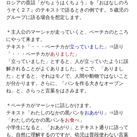
ロシアの昔話「がちょうはくちょう」を『おはなしのろ
うそく２７』のテキストで語るときの例です。５歳児の
グループに語る場合を想定します。
＊主人公のマーシャが走っていくと、ペーチカのところ
にやって来ます。
テキスト「・・・ペーチカが
立っていました
」⇒語り
「・・・ペーチカが
ありました
」
「立っていました」とすると、人が立っていたように誤
解されることがよくありました。そこで、「ありまし
た」とすると、それはモノで、人間や動物ではないこと
が分かります。さらに、「パンを作る大きなオーブン
ね」と、さらっと言葉をはさみます。
＊ペーチカがマーシャに話しかけます。
テキスト「わたしのなかの黒パンを
おあがり
」⇒語り
「わたしのなかの黒パンを
お食べ
」
小学生になると、「おあがり」とテキスト通りに語って
も、自然に理解するのですが、幼児は普段使わない言葉