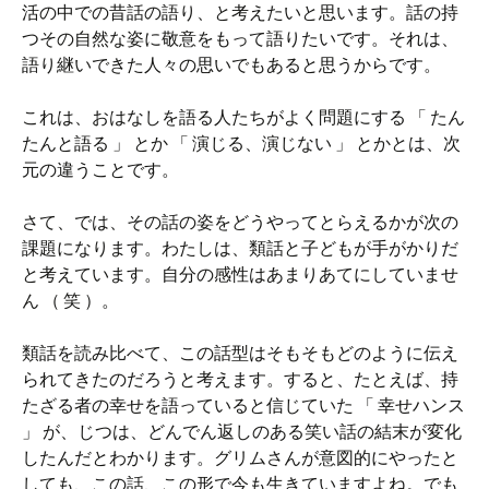
活の中での昔話の語り、と考えたいと思います。話の持
つその自然な姿に敬意をもって語りたいです。それは、
語り継いできた人々の思いでもあると思うからです。
これは、おはなしを語る人たちがよく問題にする 「 たん
たんと語る 」 とか 「 演じる、演じない 」 とかとは、次
元の違うことです。
さて、では、その話の姿をどうやってとらえるかが次の
課題になります。わたしは、類話と子どもが手がかりだ
と考えています。自分の感性はあまりあてにしていませ
ん （ 笑 ）。
類話を読み比べて、この話型はそもそもどのように伝え
られてきたのだろうと考えます。すると、たとえば、持
たざる者の幸せを語っていると信じていた 「 幸せハンス
」 が、じつは、どんでん返しのある笑い話の結末が変化
したんだとわかります。グリムさんが意図的にやったと
しても、この話、この形で今も生きていますよね。でも