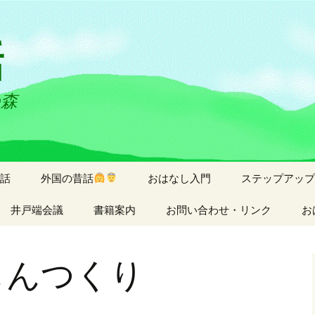
話
の森
話
外国の昔話
おはなし入門
ステップアッ
 井戸端会議
書籍案内
お問い合わせ・リンク
お
しんつくり