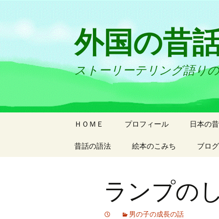
外国の昔
ストーリーテリング語り
コ
ＨＯＭＥ
プロフィール
日本の昔
ン
テ
昔話の語法
絵本のこみち
ブログ
ン
ツ
へ
ランプの
ス
キ
ッ
男の子の成長の話