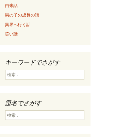
由来話
男の子の成長の話
異界へ行く話
笑い話
キーワードでさがす
検
索
:
題名でさがす
検
索
: