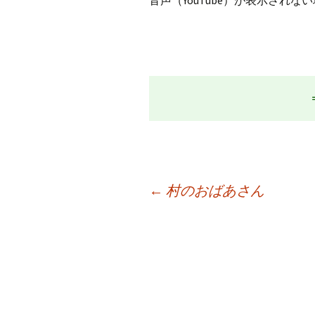
←
村のおばあさん
投
稿
ナ