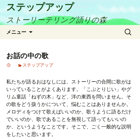
ステップアップ
ストーリーテリング語りの森
コ
検
メニュー
ン
索:
テ
ン
お話の中の歌
ツ
ステップアップ
へ
ス
キ
私たちが語るおはなしには、ストーリーの合間に歌がは
ッ
いっていることがよくあります。「こぶとりじい」やグ
プ
リム童話「ねずの木」など、洋の東西を問いません。そ
の歌をどう扱うかについて、悩むことはありませんか。
メロディをつけて歌えばいいのか、歌うように語るだけ
でいいのか、歌であることを無視して語ってもいいの
か、というようなことです。そこで、ごく一般的な説明
をしたいと思います。