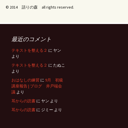
© 2014 語りの森 all rights reserved.
最近のコメント
テキストを整える２
に
ヤン
より
テキストを整える２
に
たぬこ
より
おはなしの練習
に
9月 初級
講座報告 | ブログ 井戸端会
議
より
耳からの読書
に
ヤン
より
耳からの読書
に
ジミー
より