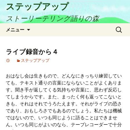
ステップアップ
ストーリーテリング語りの森
コ
検
メニュー
ン
索:
テ
ン
ライブ録音から４
ツ
ステップアップ
へ
ス
キ
おはなし会は生きもので、どんなにきっちり練習してい
ッ
ても、テキスト通りの言葉にならないことがよくありま
プ
す。聞き手が返してくる気持ちや言葉に、思わず反応し
てしまうからです。また、まったく何も返ってこないと
きも、それはそれでうろたえます。それがライブの恐さ
であり、おもしろさでもあるのでしょう。私たちは機械
ではないので、いつも同じように語ることはできませ
ん。いつも同じがよいのなら、テープレコーダーで十分