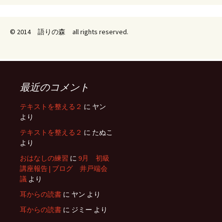
© 2014 語りの森 all rights reserved.
最近のコメント
テキストを整える２
に
ヤン
より
テキストを整える２
に
たぬこ
より
おはなしの練習
に
9月 初級
講座報告 | ブログ 井戸端会
議
より
耳からの読書
に
ヤン
より
耳からの読書
に
ジミー
より